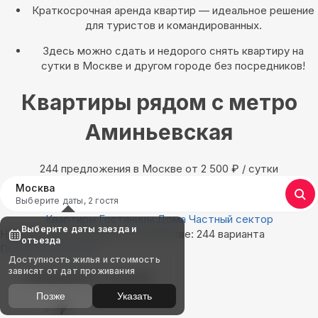
Краткосрочная аренда квартир — идеальное решение
для туристов и командированных.
Здесь можно сдать и недорого снять квартиру на
сутки в Москве и другом городе без посредников!
Квартиры рядом с метро
Аминьевская
244 предложения в Москве oт 2 500
₽
/ сутки
Москва
Выберите даты, 2 гостя
Квартиры
Гостиницы
Дома
Частный сектор
Выберите даты заезда и
Найдём, где остановиться в Москве: 244 варианта
отъезда
Показать на карте
Доступность жилья и стоимость
зависят от дат проживания
Выбирайте лучшее
Позже
Указать