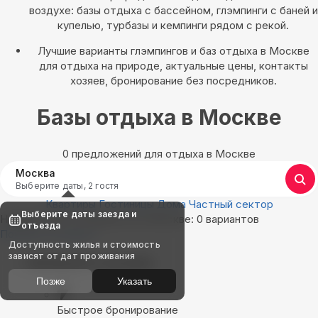
воздухе: базы отдыха с бассейном, глэмпинги с баней и
купелью, турбазы и кемпинги рядом с рекой.
Лучшие варианты глэмпингов и баз отдыха в Москве
для отдыха на природе, актуальные цены, контакты
хозяев, бронирование без посредников.
Базы отдыха в Москве
0 предложений для отдыха в Москве
Москва
Выберите даты, 2 гостя
Квартиры
Гостиницы
Дома
Частный сектор
Выберите даты заезда и
Найдём, где остановиться в Москве: 0 вариантов
отъезда
Показать на карте
Доступность жилья и стоимость
зависят от дат проживания
Выбирайте лучшее
Позже
Указать
Быстрое бронирование