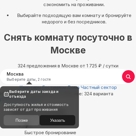
сэкономить на проживании.
Выбирайте подходящую вам комнату и бронируйте
недорого и без посредников.
Снять комнату посуточно в
Москве
324 предложения в Москве oт 1 725
₽
/ сутки
Москва
Выберите даты, 2 гостя
Квартиры
Гостиницы
Дома
Частный сектор
Выберите даты заезда и
Найдём, где остановиться в Москве: 324 варианта
отъезда
Показать на карте
Доступность жилья и стоимость
зависят от дат проживания
Выбирайте лучшее
Позже
Указать
Быстрое бронирование