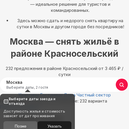
— идеальное решение для туристов и
командированных.
Здесь можно сдать и недорого снять квартиру на
сутки в Москвы и другом городе без посредников!
Москва — снять жильё в
районе Красносельский
232 предложения в районе Красносельский oт 3 465
₽
/
сутки
Москва
Выберите даты, 2 гостя
Квартиры
Гостиницы
Дома
Частный сектор
Выберите даты заезда и
Найдём, где остановиться в Москве: 232 варианта
отъезда
Показать на карте
Доступность жилья и стоимость
зависят от дат проживания
Выбирайте лучшее
Позже
Указать