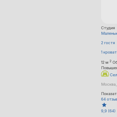
Студия
Маленьк
2 гостя
1 кроват
2
12 м
Об
Повыше
Сел
Москва,
Показат
64 отзы
9,9
(64)