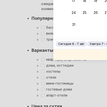
17
18
19
2
ожидания ответа от
Мгновен
хозяина
24
25
26
2
Суперхо
Популярные фильтры
Кэшбэк
31
Заброни
бассейн
Подроб
включён завтрак
трансфер
Сегодня 6 - 7 авг
Завтра 7 - 
Варианты размещения
квартиры, апартаменты
дома, коттеджи
хостелы
отели
мини-гостиницы
гостевые дома
апарт-отели
Цена за сутки