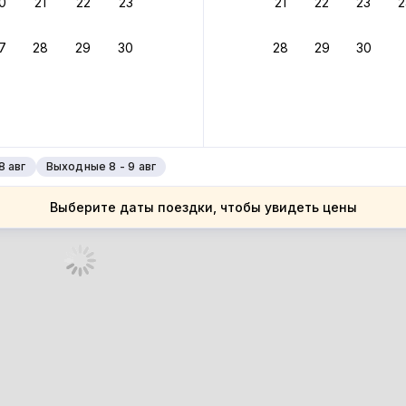
0
21
22
23
21
22
23
2
ное подтверждение брони без ожидания ответа от хозяина
7
28
29
30
28
29
30
зяин
 до 4%
руйте до 31 августа 2026 — и получите кэшбэк бонусами пос
нее
8 авг
Выходные 8 - 9 авг
Выберите даты поездки, чтобы увидеть цены