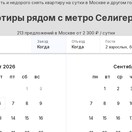
ь и недорого снять квартиру на сутки в Москве и другом г
тиры рядом с метро Селиге
213 предложений в Москве oт 2 300
₽
/ сутки
Заезд
Отъезд
Гости
Когда
Когда
2 взрослых,
б
ример
Санкт-Петербург
Москва
Сочи
Минск
Казань
Дагестан
Кисловодск
Аб
т 2026
Сентяб
Квартиры
Гостиницы
Дома
Частный сектор
т
пт
сб
вс
пн
вт
ср
тов
1
2
1
2
 до 30% за бронь
6
7
8
9
7
8
9
1
бонусами
ценки проживания
3
14
15
16
14
15
16
1
йте быстрое бронирование