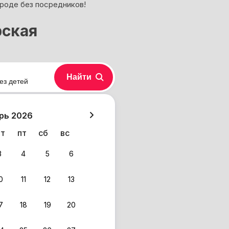
ороде без посредников!
рская
Найти
ез детей
хазия
рь 2026
чт
пт
сб
вс
3
4
5
6
0
11
12
13
7
18
19
20