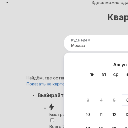
Здесь можно сдат
Квар
Куда едем
Нап
Авгус
пн
вт
ср
ч
Найдём, где остановиться в Москве: 213 вариан
Показать на карте
Кэшбэк
Выбирайте лучшее
3
4
5
Вернём 
после о
Быстрое бронирование
10
11
12
1
Выбира
Всего 2 минуты, без