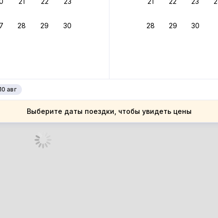
0
21
22
23
21
22
23
2
ное подтверждение брони без ожидания ответа от хозяина
7
28
29
30
28
29
30
зяин
 до 4%
руйте до 31 августа 2026 — и получите кэшбэк бонусами пос
нее
10 авг
Выберите даты поездки, чтобы увидеть цены