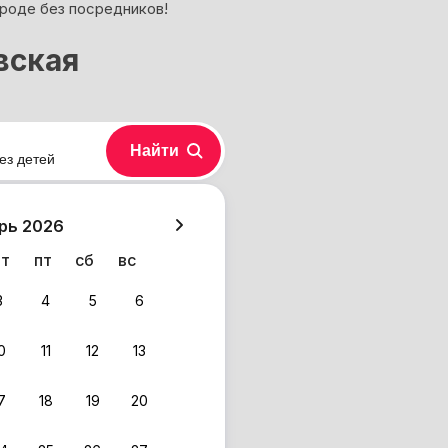
ороде без посредников!
вская
Найти
ез детей
хазия
рь 2026
чт
пт
сб
вс
3
4
5
6
0
11
12
13
7
18
19
20