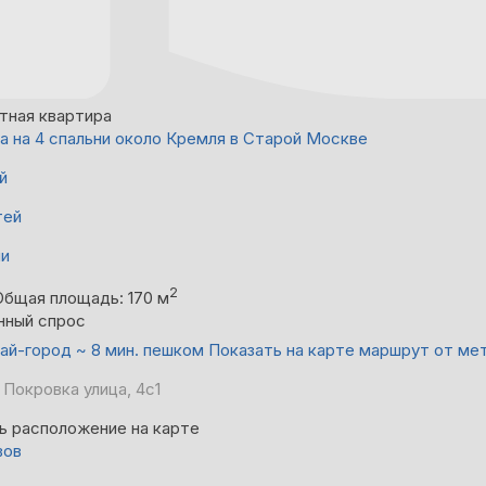
тная квартира
а на 4 спальни около Кремля в Старой Москве
й
тей
ни
2
Общая площадь: 170 м
нный спрос
ай-город ~ 8 мин. пешком
Показать на карте маршрут от ме
 Покровка улица, 4с1
ь расположение на карте
вов