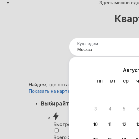
Здесь можно сдат
Квар
Куда едем
Нап
Авгус
пн
вт
ср
ч
Найдём, где остановиться в Москве: 168 вариан
Показать на карте
Кэшбэк
Выбирайте лучшее
3
4
5
Вернём 
после о
Быстрое бронирование
10
11
12
1
Выбира
Всего 2 минуты, без