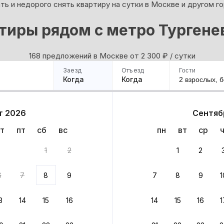
ь и недорого снять квартиру на сутки в Москве и другом г
тиры рядом с метро Тургене
168 предложений в Москве oт 2 300
₽
/ сутки
Заезд
Отъезд
Гости
Когда
Когда
2 взрослых,
б
ример
Санкт-Петербург
Москва
Сочи
Минск
Казань
Дагестан
Кисловодск
Аб
т 2026
Сентяб
Квартиры
Гостиницы
Дома
Частный сектор
т
пт
сб
вс
пн
вт
ср
тов
1
2
1
2
 до 30% за бронь
6
7
8
9
7
8
9
1
бонусами
ценки проживания
3
14
15
16
14
15
16
1
йте быстрое бронирование