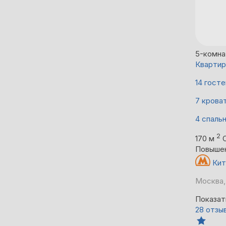
5-комна
Квартир
14 госте
7 крова
4 спаль
2
170 м
Повыше
Кит
Москва,
Показат
28 отзы