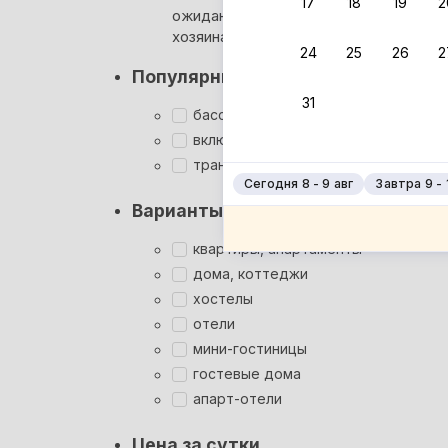
17
18
19
2
ожидания ответа от
Мгновен
хозяина
24
25
26
2
Суперхо
Популярные фильтры
Кэшбэк
31
Заброни
бассейн
Подроб
включён завтрак
трансфер
Сегодня 8 - 9 авг
Завтра 9 - 
Варианты размещения
квартиры, апартаменты
дома, коттеджи
хостелы
отели
мини-гостиницы
гостевые дома
апарт-отели
Цена за сутки