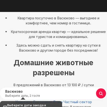
Квартира посуточно в Васюково — выгоднее и
комфортнее, чем номер в гостинице.
Краткосрочная аренда квартир — идеальное решение
для туристов и командированных.
Здесь можно сдать и снять квартиру на сутки в
Васюково и другом городе без посредников!
Домашние животные
разрешены
8 предложений в Васюково oт 13 100
₽
/ сутки
Васюково
Выберите даты, 2 гостя
Квартиры
Гостиницы
Дома
Частный сектор
Выберите даты заезда и
Найдём, где остановиться в Васюково: 8 вариантов