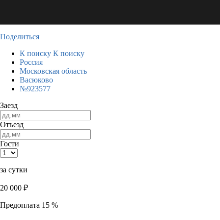
Поделиться
К поиску
К поиску
Россия
Московская область
Васюково
№923577
Заезд
Отъезд
Гости
за сутки
20 000
₽
Предоплата 15 %