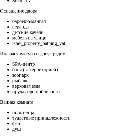
Smart TV
Оснащение двора
барбекю/мангал
веранда
детские качели
мебель на улице
label_property_bathing_vat
Инфраструктура и досуг рядом
SPA-центр
баня (за территорией)
зоопарк
рыбалка
верховая езда
пруд/озеро поблизости
Ванная комната
полотенца
туалетные принадлежности
фен
душ