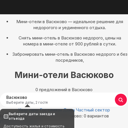
Мини-отели в Васюково — идеальное решение для
недорогого и уединенного отдыха.
Снять мини-отель в Васюково недорого, цены на
номера в мини-отеле от 900 рублей в сутки.
Забронировать мини-отель в Васюково недорого и без
посредников,
Мини-отели Васюково
0 предложений в Васюково
Васюково
Выберите даты, 2 гостя
Квартиры
Гостиницы
Дома
Частный сектор
Выберите даты заезда и
Найдём, где остановиться в Васюково: 0 вариантов
отъезда
Показать на карте
Доступность жилья и стоимость