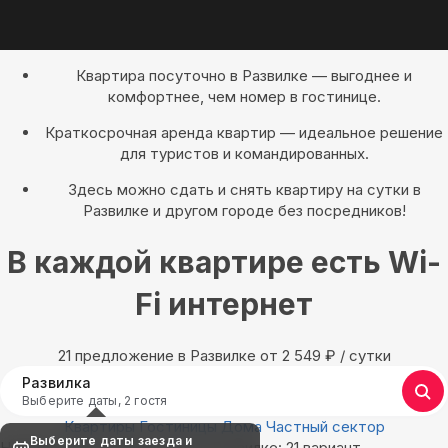
Квартира посуточно в Развилке — выгоднее и
комфортнее, чем номер в гостинице.
Краткосрочная аренда квартир — идеальное решение
для туристов и командированных.
Здесь можно сдать и снять квартиру на сутки в
Развилке и другом городе без посредников!
В каждой квартире есть Wi-
Fi интернет
21 предложение в Развилке oт 2 549
₽
/ сутки
Развилка
Выберите даты, 2 гостя
Квартиры
Гостиницы
Дома
Частный сектор
Выберите даты заезда и
Найдём, где остановиться в Развилке: 21 вариант