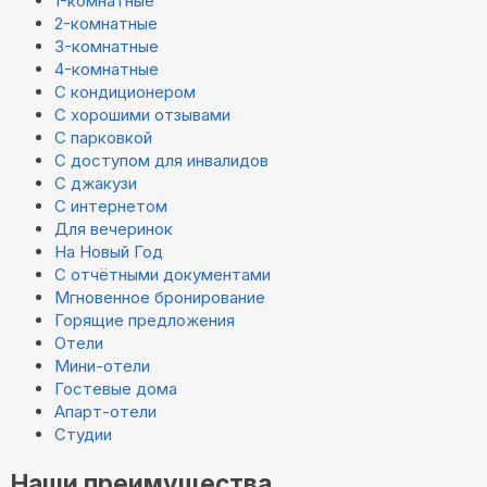
1-комнатные
2-комнатные
3-комнатные
4-комнатные
С кондиционером
С хорошими отзывами
С парковкой
С доступом для инвалидов
С джакузи
С интернетом
Для вечеринок
На Новый Год
С отчётными документами
Мгновенное бронирование
Горящие предложения
Отели
Мини-отели
Гостевые дома
Апарт-отели
Студии
Наши преимущества