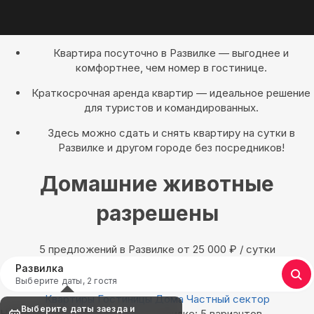
Квартира посуточно в Развилке — выгоднее и
комфортнее, чем номер в гостинице.
Краткосрочная аренда квартир — идеальное решение
для туристов и командированных.
Здесь можно сдать и снять квартиру на сутки в
Развилке и другом городе без посредников!
Домашние животные
разрешены
5 предложений в Развилке oт 25 000
₽
/ сутки
Развилка
Выберите даты, 2 гостя
Квартиры
Гостиницы
Дома
Частный сектор
Выберите даты заезда и
Найдём, где остановиться в Развилке: 5 вариантов