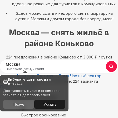
идеальное решение для туристов и командированных.
Здесь можно сдать и недорого снять квартиру на
сутки в Москвы и другом городе без посредников!
Москва — снять жильё в
районе Коньково
224 предложения в районе Коньково oт 3 000
₽
/ сутки
Москва
Выберите даты, 2 гостя
Квартиры
Гостиницы
Дома
Частный сектор
Выберите даты заезда и
Найдём, где остановиться в Москве: 224 варианта
отъезда
Показать на карте
Доступность жилья и стоимость
зависят от дат проживания
Выбирайте лучшее
Позже
Указать
Быстрое бронирование