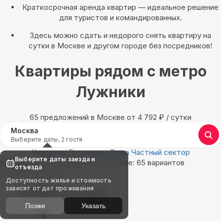
Краткосрочная аренда квартир — идеальное решение
для туристов и командированных.
Здесь можно сдать и недорого снять квартиру на
сутки в Москве и другом городе без посредников!
Квартиры рядом с метро
Лужники
65 предложений в Москве oт 4 792
₽
/ сутки
Москва
Выберите даты, 2 гостя
Квартиры
Гостиницы
Дома
Частный сектор
Выберите даты заезда и
Найдём, где остановиться в Москве: 65 вариантов
отъезда
Показать на карте
Доступность жилья и стоимость
зависят от дат проживания
Выбирайте лучшее
Позже
Указать