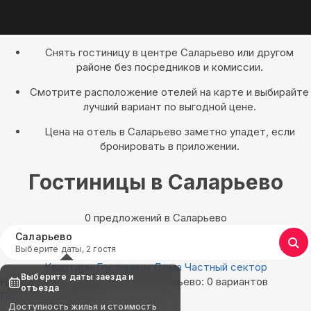
Снять гостиницу в центре Саларьево или другом
районе без посредников и комиссии.
Смотрите расположение отелей на карте и выбирайте
лучший вариант по выгодной цене.
Цена на отель в Саларьево заметно упадет, если
бронировать в приложении.
Гостиницы в Саларьево
0 предложений в Саларьево
Саларьево
Выберите даты, 2 гостя
Квартиры
Гостиницы
Дома
Частный сектор
Выберите даты заезда и
Найдём, где остановиться в Саларьево: 0 вариантов
отъезда
Показать на карте
Доступность жилья и стоимость