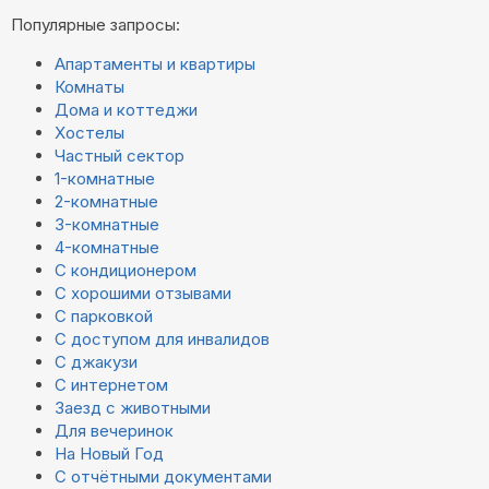
Популярные запросы:
Апартаменты и квартиры
Комнаты
Дома и коттеджи
Хостелы
Частный сектор
1-комнатные
2-комнатные
3-комнатные
4-комнатные
С кондиционером
С хорошими отзывами
С парковкой
С доступом для инвалидов
С джакузи
С интернетом
Заезд с животными
Для вечеринок
На Новый Год
С отчётными документами