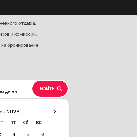
ненного отдыха.
иков и комиссии.
 на бронирование.
Найти
ез детей
хазия
рь 2026
чт
пт
сб
вс
3
4
5
6