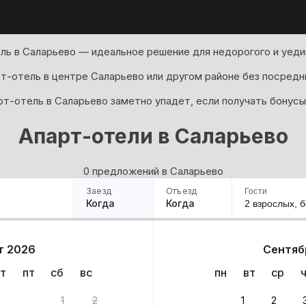
ль в Саларьево — идеальное решение для недорогого и уеди
т-отель в центре Саларьево или другом районе без посредн
рт-отель в Саларьево заметно упадет, если получать бонусы
Апарт-отели в Саларьево
0 предложений в Саларьево
Заезд
Отъезд
Гости
Когда
Когда
2 взрослых,
б
ример
Санкт-Петербург
Москва
Сочи
Минск
Казань
Дагестан
Кисловодск
Аб
т 2026
Сентяб
Квартиры
Гостиницы
Дома
Частный сектор
т
пт
сб
вс
пн
вт
ср
нтов
1
2
1
2