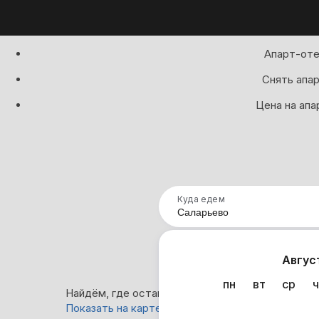
Апарт-оте
Снять апар
Цена на апа
Куда едем
Нап
Авгус
пн
вт
ср
ч
Найдём, где остановиться в Саларьево: 0 вариа
Показать на карте