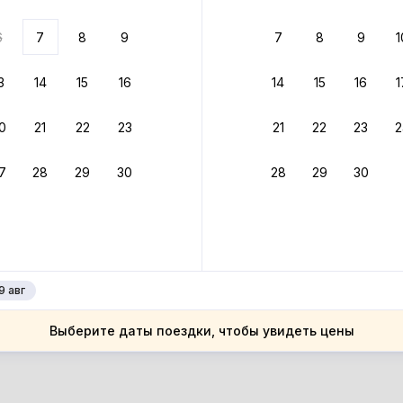
ариантов
6
7
8
9
7
8
9
1
 вариант из результатов поиска не соответствует заданным
росить фильтры
3
14
15
16
14
15
16
1
ссия
0
21
22
23
21
22
23
2
ссия
сковская область
7
28
29
30
28
29
30
сковская область
ларьево
ларьево
9 авг
Выберите даты поездки, чтобы увидеть цены