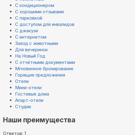
С кондиционером
С хорошими отзывами
С парковкой
С доступом для инвалидов
С джакузи
С интернетом
Заезд с животными
Для вечеринок
На Новый Год
С отчётными документами
Мгновенное бронирование
Горящие предложения
Отели
Мини-отели
Гостевые дома
Апарт-отели
Студии
Наши преимущества
Ответов: 1