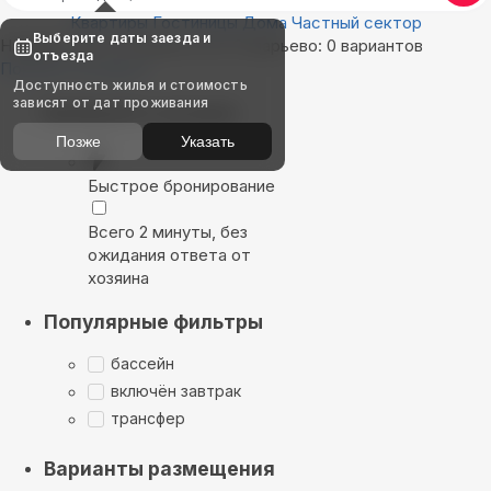
Квартиры
Гостиницы
Дома
Частный сектор
Выберите даты заезда и
Найдём, где остановиться в Саларьево: 0 вариантов
отъезда
Показать на карте
Доступность жилья и стоимость
зависят от дат проживания
Выбирайте лучшее
Позже
Указать
Быстрое бронирование
Всего 2 минуты, без
ожидания ответа от
хозяина
Популярные фильтры
бассейн
включён завтрак
трансфер
Варианты размещения