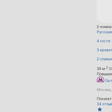
2-комна
Русская
4 гостя
3 крова
2 спаль
2
39 м
О
Повыше
Окт
Москва,
Показат
34 отзы