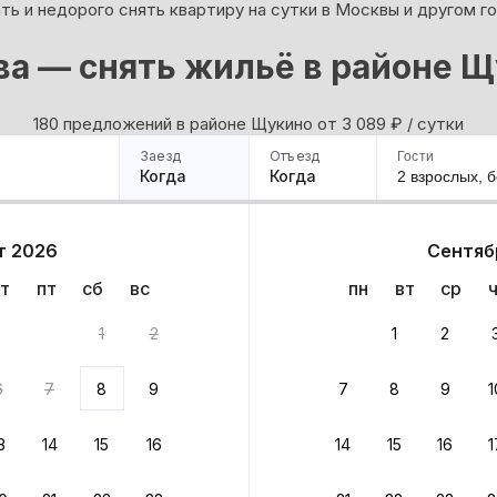
ь и недорого снять квартиру на сутки в Москвы и другом г
а — снять жильё в районе 
180 предложений в районе Щукино oт 3 089
₽
/ сутки
Заезд
Отъезд
Гости
Когда
Когда
2 взрослых,
б
ример
Санкт-Петербург
Москва
Сочи
Минск
Казань
Дагестан
Кисловодск
Аб
т 2026
Сентяб
Квартиры
Гостиницы
Дома
Частный сектор
т
пт
сб
вс
пн
вт
ср
тов
1
2
1
2
 до 30% за бронь
6
7
8
9
7
8
9
1
бонусами
ценки проживания
3
14
15
16
14
15
16
1
йте быстрое бронирование