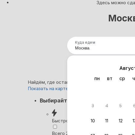
Здесь можно сдат
Москв
Куда едем
Нап
Авгус
пн
вт
ср
ч
Найдём, где остановиться в Москве: 180 вариан
Показать на карте
Кэшбэк
Выбирайте лучшее
3
4
5
Вернём 
после о
Быстрое бронирование
10
11
12
1
Выбира
Всего 2 минуты, без