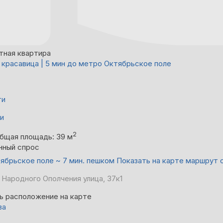
тная квартира
 красавица | 5 мин до метро Октябрьское поле
ти
ни
2
бщая площадь: 39 м
нный спрос
ябрьское поле ~ 7 мин. пешком
Показать на карте маршрут 
 Народного Ополчения улица, 37к1
ь расположение на карте
ва