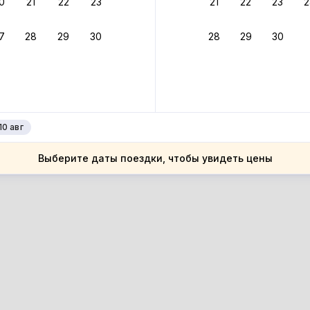
0
21
22
23
21
22
23
2
ное подтверждение брони без ожидания ответа от хозяина
7
28
29
30
28
29
30
зяин
 до 4%
руйте до 31 августа 2026 — и получите кэшбэк бонусами пос
нее
10 авг
Выберите даты поездки, чтобы увидеть цены