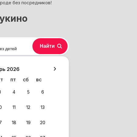
ороде без посредников!
Щукино
Найти
ез детей
хазия
рь 2026
чт
пт
сб
вс
3
4
5
6
0
11
12
13
7
18
19
20