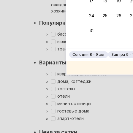
17
18
19
2
ожидания ответа от
Мгновен
хозяина
24
25
26
2
Суперхо
Популярные фильтры
Кэшбэк
31
Заброни
бассейн
Подроб
включён завтрак
трансфер
Сегодня 8 - 9 авг
Завтра 9 - 
Варианты размещения
квартиры, апартаменты
дома, коттеджи
хостелы
отели
мини-гостиницы
гостевые дома
апарт-отели
Цена за сутки