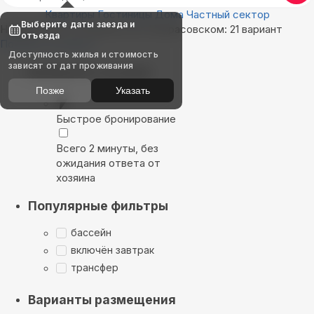
Квартиры
Гостиницы
Дома
Частный сектор
Выберите даты заезда и
Найдём, где остановиться в Некрасовском: 21 вариант
отъезда
Показать на карте
Доступность жилья и стоимость
зависят от дат проживания
Выбирайте лучшее
Позже
Указать
Быстрое бронирование
Всего 2 минуты, без
ожидания ответа от
хозяина
Популярные фильтры
бассейн
включён завтрак
трансфер
Варианты размещения