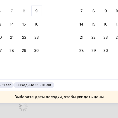
 до 30% за бронь
6
7
8
9
7
8
9
1
бонусами
ценки проживания
3
14
15
16
14
15
16
1
йте быстрое бронирование
0
21
22
23
21
22
23
2
ное подтверждение брони без ожидания ответа от хозяина
7
28
29
30
28
29
30
 до 4%
руйте до 31 августа 2026 — и получите кэшбэк бонусами пос
нее
 11 авг
Выходные 15 - 16 авг
Выберите даты поездки, чтобы увидеть цены