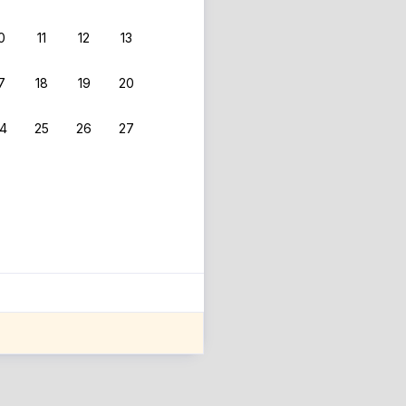
0
11
12
13
7
18
19
20
4
25
26
27
ле оценки проживания.