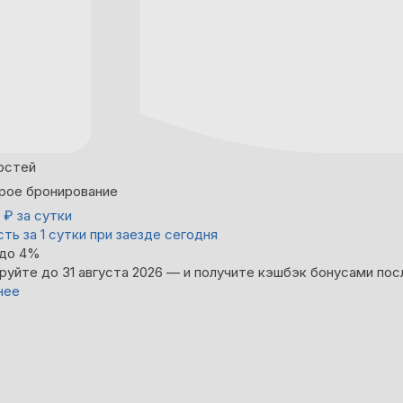
остей
рое бронирование
0
₽
за сутки
ть за 1 сутки при заезде сегодня
 до 4%
руйте до 31 августа 2026 — и получите кэшбэк бонусами пос
нее