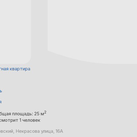
тная квартира
ь
я
2
бщая площадь: 25 м
смотрит 1 человек
вский, Некрасова улица, 16А