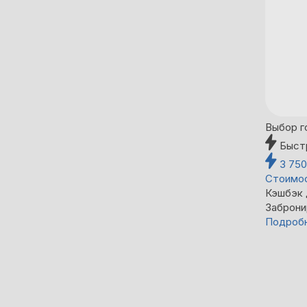
Выбор г
Быст
3 75
Стоимос
Кэшбэк
Заброни
Подроб