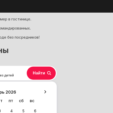
мер в гостинице.
омандированных.
оде без посредников!
ны
Найти
ез детей
хазия
рь 2026
чт
пт
сб
вс
3
4
5
6