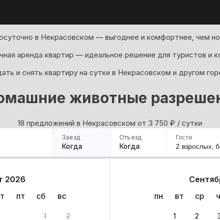
осуточно в Некрасовском — выгоднее и комфортнее, чем но
ная аренда квартир — идеальное решение для туристов и к
ать и снять квартиру на сутки в Некрасовском и другом гор
омашние животные разреше
18 предложений в Некрасовском oт 3 750
₽
/ сутки
Заезд
Отъезд
Гости
Когда
Когда
2 взрослых,
б
ример
Санкт-Петербург
Москва
Сочи
Минск
Казань
Дагестан
Кисловодск
Аб
т 2026
Сентяб
Квартиры
Гостиницы
Дома
Частный сектор
т
пт
сб
вс
пн
вт
ср
вариантов
1
2
1
2