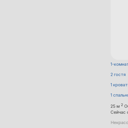
1-комна
2 гостя
1 кроват
1 спальн
2
25 м
О
Сейчас 
Некрасо