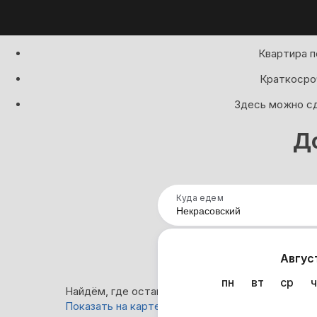
Квартира п
Краткосроч
Здесь можно сд
Д
Куда едем
Нап
Авгус
пн
вт
ср
ч
Найдём, где остановиться в Некрасовском: 18 
Показать на карте