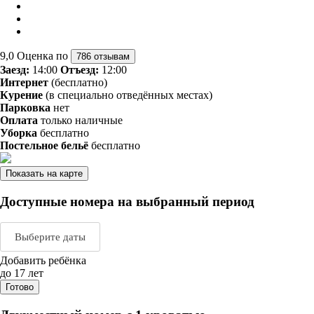
9,0
Оценка по
786 отзывам
Заезд:
14:00
Отъезд:
12:00
Интернет
(бесплатно)
Курение
(в специально отведённых местах)
Парковка
нет
Оплата
только наличные
Уборка
бесплатно
Постельное бельё
бесплатно
Показать на карте
Доступные номера на выбранный период
Выберите даты
Добавить ребёнка
Август 2026
Сентяб
до 17 лет
Готово
пн
вт
ср
чт
пт
сб
вс
пн
вт
ср
ч