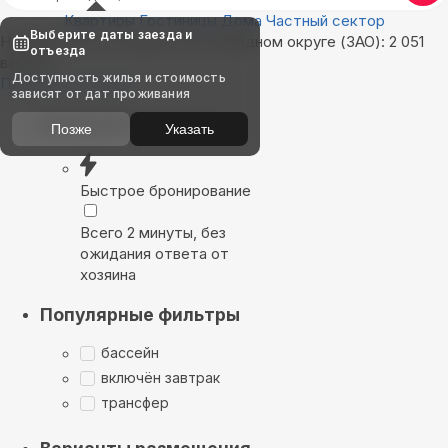
Квартиры
Гостиницы
Дома
Частный сектор
Выберите даты заезда и
Найдём, где остановиться в Западном округе (ЗАО): 2 051
отъезда
вариант
Доступность жилья и стоимость
Показать на карте
зависят от дат проживания
Выбирайте лучшее
Позже
Указать
Быстрое бронирование
Всего 2 минуты, без
ожидания ответа от
хозяина
Популярные фильтры
бассейн
включён завтрак
трансфер