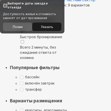
Выберите даты заезда и
Найдём, где остановиться в Вешках: 9 вариантов
отъезда
Показать на карте
Доступность жилья и стоимость
зависят от дат проживания
Выбирайте лучшее
Позже
Указать
Быстрое бронирование
Всего 2 минуты, без
ожидания ответа от
хозяина
Популярные фильтры
бассейн
включён завтрак
трансфер
Варианты размещения
квартиры, апартаменты