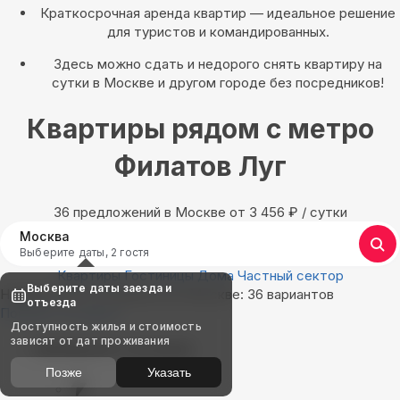
Краткосрочная аренда квартир — идеальное решение
для туристов и командированных.
Здесь можно сдать и недорого снять квартиру на
сутки в Москве и другом городе без посредников!
Квартиры рядом с метро
Филатов Луг
36 предложений в Москве oт 3 456
₽
/ сутки
Москва
Выберите даты, 2 гостя
Квартиры
Гостиницы
Дома
Частный сектор
Выберите даты заезда и
Найдём, где остановиться в Москве: 36 вариантов
отъезда
Показать на карте
Доступность жилья и стоимость
зависят от дат проживания
Выбирайте лучшее
Позже
Указать