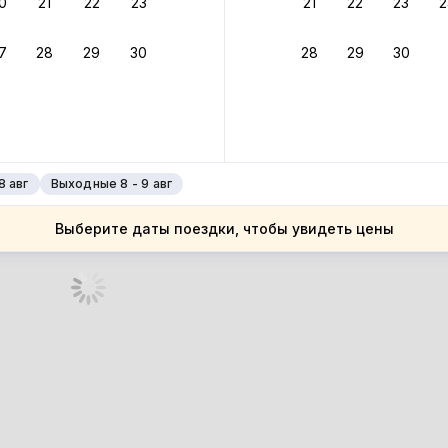
0
21
22
23
21
22
23
2
ное подтверждение брони без ожидания ответа от хозяина
7
28
29
30
28
29
30
зяин
 до 4%
руйте до 31 августа 2026 — и получите кэшбэк бонусами пос
нее
8 авг
Выходные 8 - 9 авг
Выберите даты поездки, чтобы увидеть цены