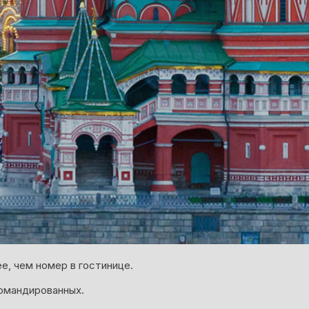
е, чем номер в гостинице.
омандированных.