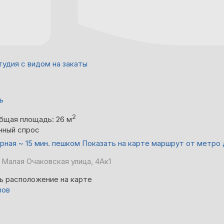
тудия с видом на закаты
ь
2
бщая площадь: 26 м
нный спрос
рная ~ 15 мин. пешком
Показать на карте маршрут от метро
 Малая Очаковская улица, 4Ак1
ь расположение на карте
вов