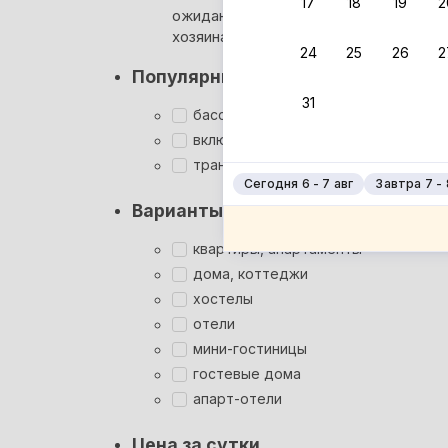
17
18
19
2
ожидания ответа от
Мгновен
хозяина
24
25
26
2
Суперхо
Популярные фильтры
Кэшбэк
31
Заброни
бассейн
Подроб
включён завтрак
трансфер
Сегодня 6 - 7 авг
Завтра 7 - 
Варианты размещения
квартиры, апартаменты
дома, коттеджи
хостелы
отели
мини-гостиницы
гостевые дома
апарт-отели
Цена за сутки