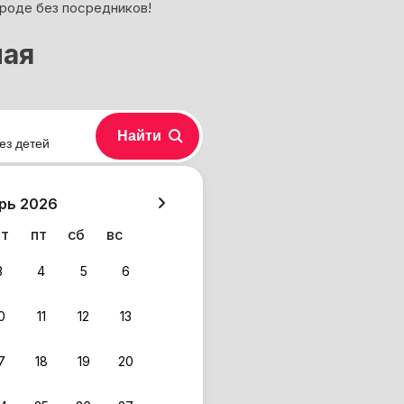
ороде без посредников!
ная
Найти
ез детей
хазия
рь 2026
чт
пт
сб
вс
3
4
5
6
0
11
12
13
7
18
19
20