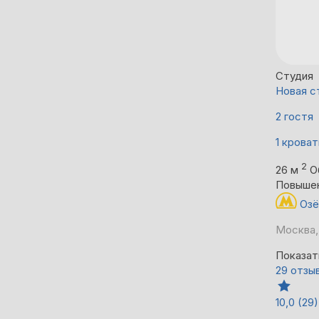
Студия
Новая с
2 гостя
1 кроват
2
26 м
О
Повыше
Озё
Москва,
Показат
29 отзы
10,0
(29)