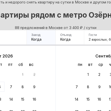
ь и недорого снять квартиру на сутки в Москве и другом г
артиры рядом с метро Озёр
88 предложений в Москве oт 3 400
₽
/ сутки
Заезд
Отъезд
Гости
Когда
Когда
2 взрослых,
б
ример
Санкт-Петербург
Москва
Сочи
Минск
Казань
Дагестан
Кисловодск
Аб
т 2026
Сентяб
Квартиры
Гостиницы
Дома
Частный сектор
т
пт
сб
вс
пн
вт
ср
тов
1
2
1
2
 до 30% за бронь
6
7
8
9
7
8
9
1
бонусами
ценки проживания
3
14
15
16
14
15
16
1
йте быстрое бронирование