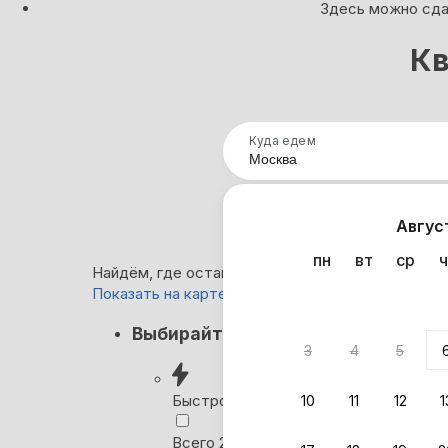
Здесь можно сдат
Кв
Куда едем
Нап
Авгус
пн
вт
ср
ч
Найдём, где остановиться в Москве: 88 вариан
Показать на карте
Кэшбэк
Выбирайте лучшее
3
4
5
Вернём 
после о
Быстрое бронирование
10
11
12
1
Выбира
Всего 2 минуты, без