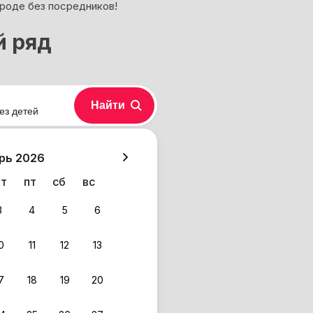
ороде без посредников!
й ряд
Найти
ез детей
хазия
рь 2026
чт
пт
сб
вс
3
4
5
6
0
11
12
13
7
18
19
20