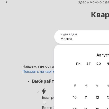
Здесь можно сдат
Квар
Куда едем
Нап
Авгус
пн
вт
ср
ч
Найдём, где остановиться в Москве: 192 вариан
Показать на карте
Кэшбэк
Выбирайте лучшее
3
4
5
Вернём 
после о
Быстрое бронирование
10
11
12
1
Выбира
Всего 2 минуты, без