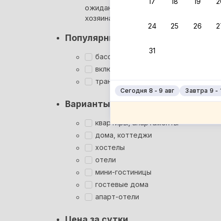
17
18
19
2
ожидания ответа от
Мгновен
хозяина
24
25
26
2
Суперхо
Популярные фильтры
Кэшбэк
31
Заброни
бассейн
Подроб
включён завтрак
трансфер
Сегодня 8 - 9 авг
Завтра 9 - 
Варианты размещения
квартиры, апартаменты
дома, коттеджи
хостелы
отели
мини-гостиницы
гостевые дома
апарт-отели
Цена за сутки