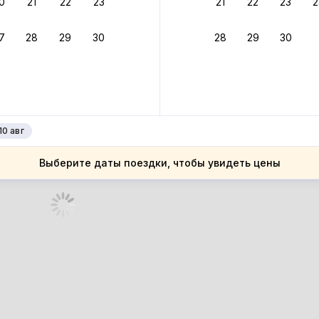
0
21
22
23
21
22
23
2
ное подтверждение брони без ожидания ответа от хозяина
7
28
29
30
28
29
30
зяин
 до 4%
руйте до 31 августа 2026 — и получите кэшбэк бонусами пос
нее
10 авг
Выберите даты поездки, чтобы увидеть цены