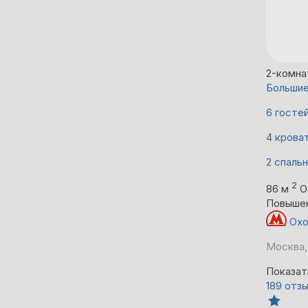
2-комна
Большие
6 госте
4 крова
2 спаль
2
86 м
О
Повыше
Охо
Москва,
Показат
189 отз