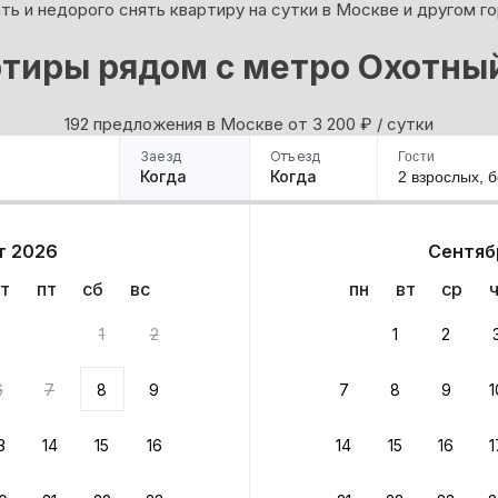
ь и недорого снять квартиру на сутки в Москве и другом г
тиры рядом с метро Охотны
192 предложения в Москве oт 3 200
₽
/ сутки
Заезд
Отъезд
Гости
Когда
Когда
2 взрослых,
б
ример
Санкт-Петербург
Москва
Сочи
Минск
Казань
Дагестан
Кисловодск
Аб
т 2026
Сентяб
Квартиры
Гостиницы
Дома
Частный сектор
т
пт
сб
вс
пн
вт
ср
та
1
2
1
2
 до 30% за бронь
6
7
8
9
7
8
9
1
бонусами
ценки проживания
3
14
15
16
14
15
16
1
йте быстрое бронирование