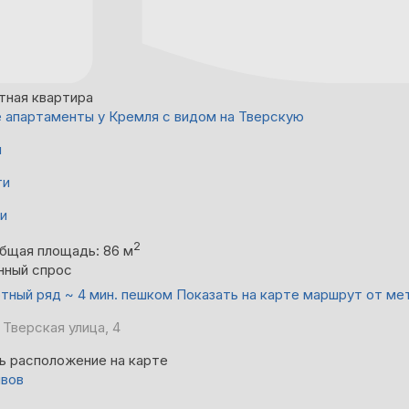
тная квартира
 апартаменты у Кремля с видом на Тверскую
й
ти
ни
2
бщая площадь: 86 м
нный спрос
тный ряд ~ 4 мин. пешком
Показать на карте маршрут от ме
 Тверская улица, 4
ь расположение на карте
ывов