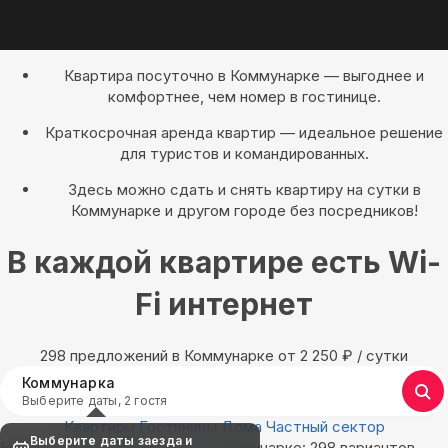
Квартира посуточно в Коммунарке — выгоднее и
комфортнее, чем номер в гостинице.
Краткосрочная аренда квартир — идеальное решение
для туристов и командированных.
Здесь можно сдать и снять квартиру на сутки в
Коммунарке и другом городе без посредников!
В каждой квартире есть Wi-
Fi интернет
298 предложений в Коммунарке oт 2 250
₽
/ сутки
Коммунарка
Выберите даты, 2 гостя
Квартиры
Гостиницы
Дома
Частный сектор
Выберите даты заезда и
Найдём, где остановиться в Коммунарке: 298 вариантов