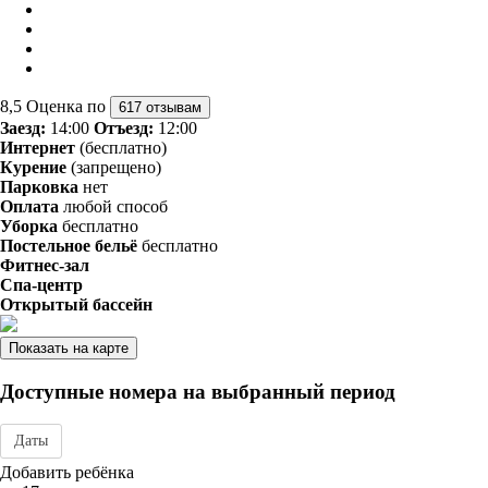
8,5
Оценка по
617 отзывам
Заезд:
14:00
Отъезд:
12:00
Интернет
(бесплатно)
Курение
(запрещено)
Парковка
нет
Оплата
любой способ
Уборка
бесплатно
Постельное бельё
бесплатно
Фитнес-зал
Спа-центр
Открытый бассейн
Показать на карте
Доступные номера на выбранный период
Даты
Дата заезда - отъезда
Добавить ребёнка