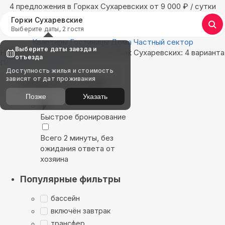
4 предложения в Горках Сухаревских oт 9 000
₽
/ сутки
Горки Сухаревские
Выберите даты, 2 гостя
Квартиры
Гостиницы
Дома
Частный сектор
Выберите даты заезда и
Найдём, где остановиться в Горках Сухаревских: 4 варианта
отъезда
Показать на карте
Доступность жилья и стоимость
зависят от дат проживания
Выбирайте лучшее
Позже
Указать
Быстрое бронирование
Всего 2 минуты, без
ожидания ответа от
хозяина
Популярные фильтры
бассейн
включён завтрак
трансфер