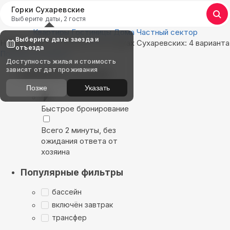
Горки Сухаревские
Выберите даты, 2 гостя
Квартиры
Гостиницы
Дома
Частный сектор
Выберите даты заезда и
Найдём, где остановиться в Горках Сухаревских: 4 варианта
отъезда
Показать на карте
Доступность жилья и стоимость
зависят от дат проживания
Выбирайте лучшее
Позже
Указать
Быстрое бронирование
Всего 2 минуты, без
ожидания ответа от
хозяина
Популярные фильтры
бассейн
включён завтрак
трансфер