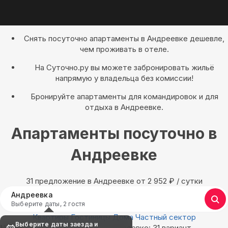
Снять посуточно апартаменты в Андреевке дешевле,
чем проживать в отеле.
На Суточно.ру вы можете забронировать жильё
напрямую у владельца без комиссии!
Бронируйте апартаменты для командировок и для
отдыха в Андреевке.
Апартаменты посуточно в
Андреевке
31 предложение в Андреевке oт 2 952
₽
/ сутки
Андреевка
Выберите даты, 2 гостя
Квартиры
Гостиницы
Дома
Частный сектор
Выберите даты заезда и
Найдём, где остановиться в Андреевке: 31 вариант