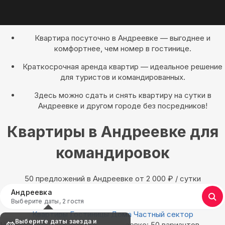
Квартира посуточно в Андреевке — выгоднее и
комфортнее, чем номер в гостинице.
Краткосрочная аренда квартир — идеальное решение
для туристов и командированных.
Здесь можно сдать и снять квартиру на сутки в
Андреевке и другом городе без посредников!
Квартиры в Андреевке для
командировок
50 предложений в Андреевке oт 2 000
₽
/ сутки
Андреевка
Выберите даты, 2 гостя
Квартиры
Гостиницы
Дома
Частный сектор
Выберите даты заезда и
Найдём, где остановиться в Андреевке: 50 вариантов