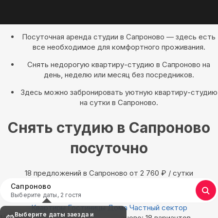
Посуточная аренда студии в Сапроново — здесь есть
все необходимое для комфортного проживания.
Снять недорогую квартиру-студию в Сапроново на
день, неделю или месяц без посредников.
Здесь можно забронировать уютную квартиру-студию
на сутки в Сапроново.
Снять студию в Сапроново
посуточно
18 предложений в Сапроново oт 2 760
₽
/ сутки
Сапроново
Выберите даты, 2 гостя
Квартиры
Гостиницы
Дома
Частный сектор
Выберите даты заезда и
Найдём, где остановиться в Сапроново: 18 вариантов