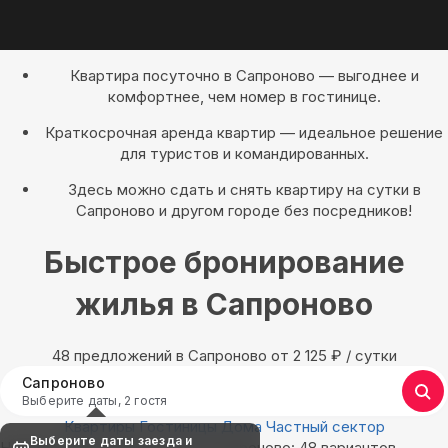
Квартира посуточно в Сапроново — выгоднее и
комфортнее, чем номер в гостинице.
Краткосрочная аренда квартир — идеальное решение
для туристов и командированных.
Здесь можно сдать и снять квартиру на сутки в
Сапроново и другом городе без посредников!
Быстрое бронирование
жилья в Сапроново
48 предложений в Сапроново oт 2 125
₽
/ сутки
Сапроново
Выберите даты, 2 гостя
Квартиры
Гостиницы
Дома
Частный сектор
Выберите даты заезда и
Найдём, где остановиться в Сапроново: 48 вариантов