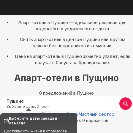
Апарт-отель в Пущино — идеальное решение для
недорогого и уединенного отдыха.
Снять апарт-отель в центре Пущино или другом
районе без посредников и комиссии.
Цена на апарт-отель в Пущино заметно упадет, если
получать бонусы на бронирование.
Апарт-отели в Пущино
0 предложений в Пущино
Пущино
Выберите даты, 2 гостя
Квартиры
Гостиницы
Дома
Частный сектор
Выберите даты заезда и
Найдём, где остановиться в Пущино: 0 вариантов
отъезда
Показать на карте
Доступность жилья и стоимость