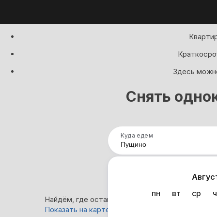
Квартир
Краткосроч
Здесь можно
Снять одно
Куда едем
Нап
Авгус
пн
вт
ср
ч
Найдём, где остановиться в Пущино: 15 вариант
Показать на карте