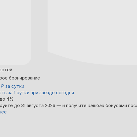
остей
рое бронирование
0
₽
за сутки
ть за 1 сутки при заезде сегодня
 до 4%
руйте до 31 августа 2026 — и получите кэшбэк бонусами пос
нее