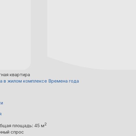
тная квартира
а в жилом комплексе Времена года
ти
я
2
бщая площадь: 45 м
нный спрос