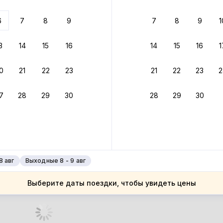
 до 30% за бронь
6
7
8
9
7
8
9
1
бонусами
ценки проживания
3
14
15
16
14
15
16
1
йте быстрое бронирование
0
21
22
23
21
22
23
2
ное подтверждение брони без ожидания ответа от хозяина
7
28
29
30
28
29
30
зяин
 до 4%
руйте до 31 августа 2026 — и получите кэшбэк бонусами пос
нее
8 авг
Выходные 8 - 9 авг
Выберите даты поездки, чтобы увидеть цены