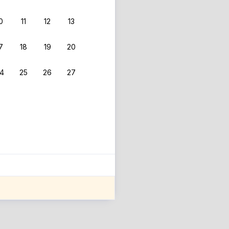
0
11
12
13
7
18
19
20
4
25
26
27
ле оценки проживания.