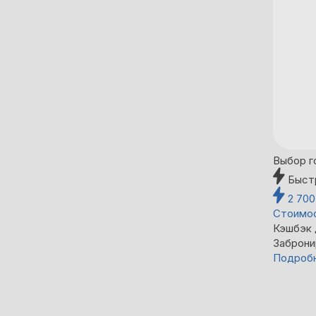
Выбор г
Быст
2 70
Стоимос
Кэшбэк
Заброни
Подроб