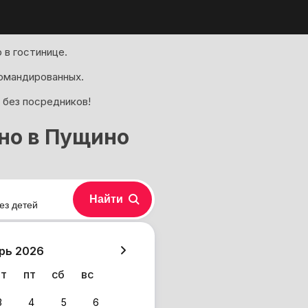
 в гостинице.
омандированных.
 без посредников!
но в Пущино
Найти
ез детей
хазия
рь 2026
чт
пт
сб
вс
3
4
5
6