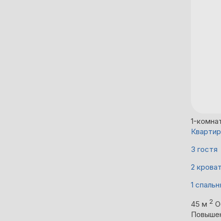
1-комна
Квартир
3 гостя
2 крова
1 спальн
2
45 м
О
Повыше