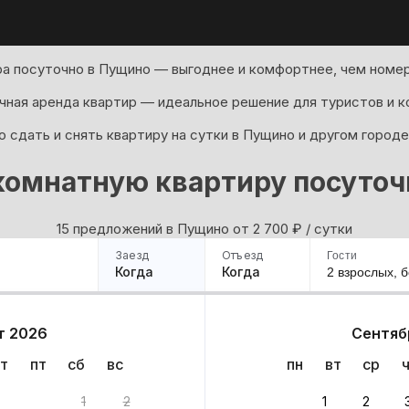
а посуточно в Пущино — выгоднее и комфортнее, чем номер
ная аренда квартир — идеальное решение для туристов и к
 сдать и снять квартиру на сутки в Пущино и другом городе
комнатную квартиру посуточ
15 предложений в Пущино oт 2 700
₽
/ сутки
Заезд
Отъезд
Гости
Когда
Когда
2 взрослых,
б
ример
Санкт-Петербург
Москва
Сочи
Минск
Казань
Дагестан
Кисловодск
Аб
т 2026
Сентяб
Квартиры
Гостиницы
Дома
Частный сектор
т
пт
сб
вс
пн
вт
ср
ов
1
2
1
2