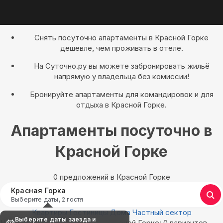
Снять посуточно апартаменты в Красной Горке
дешевле, чем проживать в отеле.
На Суточно.ру вы можете забронировать жильё
напрямую у владельца без комиссии!
Бронируйте апартаменты для командировок и для
отдыха в Красной Горке.
Апартаменты посуточно в
Красной Горке
0 предложений в Красной Горке
Красная Горка
Выберите даты, 2 гостя
Квартиры
Гостиницы
Дома
Частный сектор
Выберите даты заезда и
Найдём, где остановиться в Красной Горке: 0 вариантов