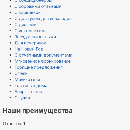
С кондиционером
С хорошими отзывами
С парковкой
С доступом для инвалидов
С джакузи
С интернетом
Заезд с животными
Для вечеринок
На Новый Год
С отчётными документами
Мгновенное бронирование
Горящие предложения
Отели
Мини-отели
Гостевые дома
Апарт-отели
Студии
Наши преимущества
Ответов: 1