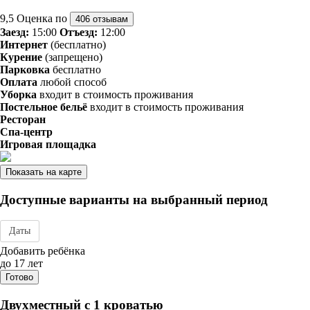
9,5
Оценка по
406 отзывам
Заезд:
15:00
Отъезд:
12:00
Интернет
(бесплатно)
Курение
(запрещено)
Парковка
бесплатно
Оплата
любой способ
Уборка
входит в стоимость проживания
Постельное бельё
входит в стоимость проживания
Ресторан
Спа-центр
Игровая площадка
Показать на карте
Доступные варианты на выбранный период
Даты
Дата заезда - отъезда
Добавить ребёнка
до 17 лет
Готово
Двухместный с 1 кроватью