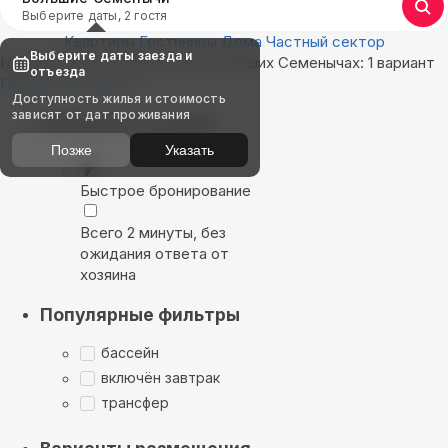
Выберите даты, 2 гостя
Квартиры
Гостиницы
Дома
Частный сектор
Выберите даты заезда и
Найдём, где остановиться в Больших Семенычах: 1 вариант
отъезда
Показать на карте
Доступность жилья и стоимость
зависят от дат проживания
Выбирайте лучшее
Позже
Указать
Быстрое бронирование
Всего 2 минуты, без
ожидания ответа от
хозяина
Популярные фильтры
бассейн
включён завтрак
трансфер