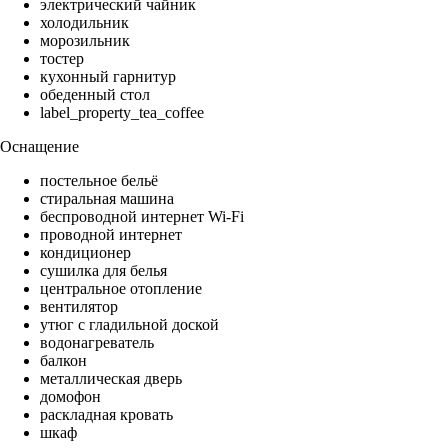
электрический чайник
холодильник
морозильник
тостер
кухонный гарнитур
обеденный стол
label_property_tea_coffee
Оснащение
постельное бельё
стиральная машина
беспроводной интернет Wi-Fi
проводной интернет
кондиционер
сушилка для белья
центральное отопление
вентилятор
утюг с гладильной доской
водонагреватель
балкон
металлическая дверь
домофон
раскладная кровать
шкаф