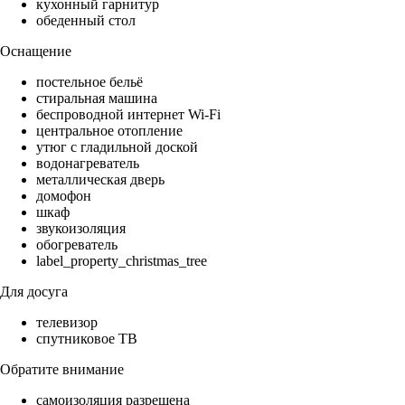
кухонный гарнитур
обеденный стол
Оснащение
постельное бельё
стиральная машина
беспроводной интернет Wi-Fi
центральное отопление
утюг с гладильной доской
водонагреватель
металлическая дверь
домофон
шкаф
звукоизоляция
обогреватель
label_property_christmas_tree
Для досуга
телевизор
спутниковое ТВ
Обратите внимание
самоизоляция разрешена