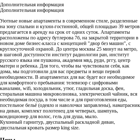
Дополнительная информация
Дополнительная информация
Уютные новые апартаменты в современном стиле, разделенные
на зону спальни и кухни-гостинной, общей площадью 39 метров
предлагается в аренду на срок от одних суток. Апартаменты
расположены по адресу бутлерова 7б, на закрытой территории в
новом доме бизнес-класса с концепцией "двор без машин", с
круглосуточной охраной. До центра москвы 25 минут на метро,
в шаговой доступности институт радиологии ран, институт
русского языка им пушкина, академия мвд, рудн, рггу, центр
матери и ребенка. Для того, чтобы вы чувствовали себя, как
дома, мы подготовили для вас предметы и вещи первой
необходимости. В апартаментах для вас будет все необходимое
для комфортного пребывания: телевизор c цифровыми
каналами, wifi, холодильник, утюг, гладильная доска, фен,
стиральная машина микроволновка, электрический чайник, вся
необходимая посуда, в том числе и для приготовления еды,
постельное бельё (одеяло и наволочки заправлены), наматрасник
на диван, комплект полотенец для четверых, шампунь,
кондиционер для волос, гель для душа, мыло.
Кухонный гарнитур, двуспальный раскладной диван,
двуспальная кровать размер king size.
Цены