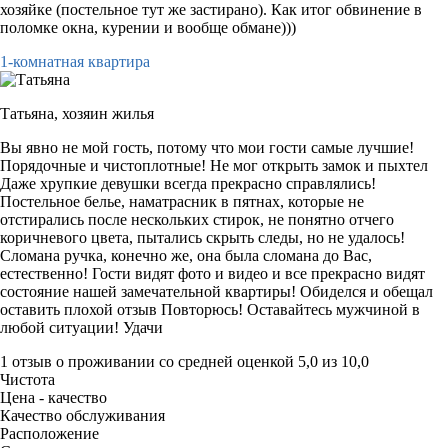
хозяйке (постельное тут же застирано). Как итог обвинение в
поломке окна, курении и вообще обмане)))
1-комнатная квартира
Татьяна,
хозяин жилья
Вы явно не мой гость, потому что мои гости самые лучшие!
Порядочные и чистоплотные! Не мог открыть замок и пыхтел
Даже хрупкие девушки всегда прекрасно справлялись!
Постельное белье, наматрасник в пятнах, которые не
отстирались после нескольких стирок, не понятно отчего
коричневого цвета, пытались скрыть следы, но не удалось!
Сломана ручка, конечно же, она была сломана до Вас,
естественно! Гости видят фото и видео и все прекрасно видят
состояние нашей замечательной квартиры! Обиделся и обещал
оставить плохой отзыв Повторюсь! Оставайтесь мужчиной в
любой ситуации! Удачи
1 отзыв
о проживании со средней оценкой
5,0
из
10,0
Чистота
Цена - качество
Качество обслуживания
Расположение