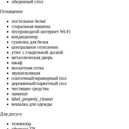
обеденный стол
Оснащение
постельное бельё
стиральная машина
беспроводной интернет Wi-Fi
кондиционер
сушилка для белья
центральное отопление
утюг с гладильной доской
металлическая дверь
шкаф
москитная сетка
звукоизоляция
плиточный/мраморный пол
деревянный/паркетный пол
чистящие средства
ламинат
label_property_cleaner
вешалка для одежды
Для досуга
телевизор
эфирное ТВ