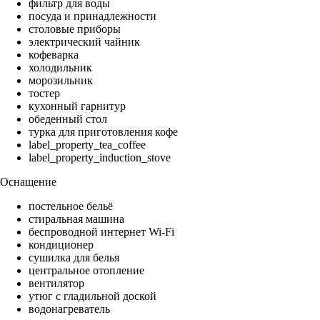
фильтр для воды
посуда и принадлежности
столовые приборы
электрический чайник
кофеварка
холодильник
морозильник
тостер
кухонный гарнитур
обеденный стол
турка для приготовления кофе
label_property_tea_coffee
label_property_induction_stove
Оснащение
постельное бельё
стиральная машина
беспроводной интернет Wi-Fi
кондиционер
сушилка для белья
центральное отопление
вентилятор
утюг с гладильной доской
водонагреватель