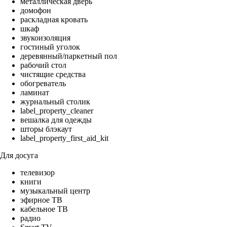
металлическая дверь
домофон
раскладная кровать
шкаф
звукоизоляция
гостиный уголок
деревянный/паркетный пол
рабочий стол
чистящие средства
обогреватель
ламинат
журнальный столик
label_property_cleaner
вешалка для одежды
шторы блэкаут
label_property_first_aid_kit
Для досуга
телевизор
книги
музыкальный центр
эфирное ТВ
кабельное ТВ
радио