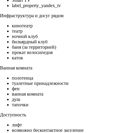
Smart TV
label_property_yandex_tv
Инфраструктура и досуг рядом
кинотеатр
театр
ночной клуб
бильярдный клуб
баня (за территорией)
прокат велосипедов
каток
Ванная комната
полотенца
туалетные принадлежности
фен
ванная комната
душ
тапочки
Доступность
лифт
возможно бесконтактное заселение