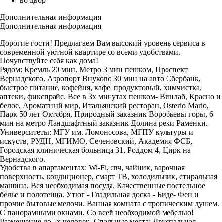
во двор
Дополнительная информация
Дополнительная информация
Дорогие гости! Предлагаем Вам высокий уровень сервиса в
современной уютной квартире со всеми удобствами.
Почувствуйте себя как дома!
Рядом: Кремль 20 мин. Метро 3 мин пешком, Проспект
Вернадского. Аэропорт Внуково 30 мин на авто Сбербанк,
быстрое питание, кофейня, кафе, продуктовый, химчистка,
аптеки, фикспрайс. Все в 3х минутах пешком- Винлаб, Красно и
белое, Ароматный мир, Итальянский ресторан, Osterio Mario,
Парк 50 лет Октября, Природный заказник Воробьевы горы, 6
мин на метро Ландшафтный заказник Долина реки Раменки.
Университеты: МГУ им. Ломоносова, МГПУ культуры и
искуств, РУДН, МГИМО, Сеченовский, Академия ФСБ,
Городская клиническая больница 31, Роддом 4, Цирк на
Вернадского.
Удобства в апартаментах: Wi-Fi, свч, чайник, варочная
поверхность, кондиционер, смарт ТВ, холодильник, стиральная
машина. Вся необходимая посуда. Качественные постельное
белье и полотенца. Утюг - Гладильная доска - Биде- Фен и
прочие бытовые мелочи. Ванная комната с тропическим душем.
С панорамными окнами. Со всей необходимой мебелью!
Размещение до 2х человек. Спальные места: Двуспальная