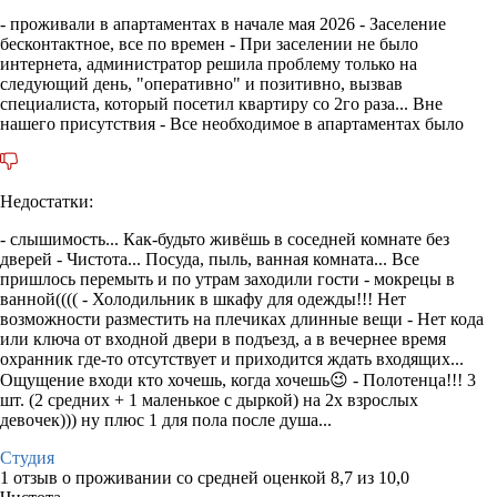
- проживали в апартаментах в начале мая 2026 - Заселение
бесконтактное, все по времен - При заселении не было
интернета, администратор решила проблему только на
следующий день, "оперативно" и позитивно, вызвав
специалиста, который посетил квартиру со 2го раза... Вне
нашего присутствия - Все необходимое в апартаментах было
Недостатки:
- слышимость... Как-будьто живёшь в соседней комнате без
дверей - Чистота... Посуда, пыль, ванная комната... Все
пришлось перемыть и по утрам заходили гости - мокрецы в
ванной(((( - Холодильник в шкафу для одежды!!! Нет
возможности разместить на плечиках длинные вещи - Нет кода
или ключа от входной двери в подъезд, а в вечернее время
охранник где-то отсутствует и приходится ждать входящих...
Ощущение входи кто хочешь, когда хочешь😉 - Полотенца!!! 3
шт. (2 средних + 1 маленькое с дыркой) на 2х взрослых
девочек))) ну плюс 1 для пола после душа...
Студия
1 отзыв
о проживании со средней оценкой
8,7
из
10,0