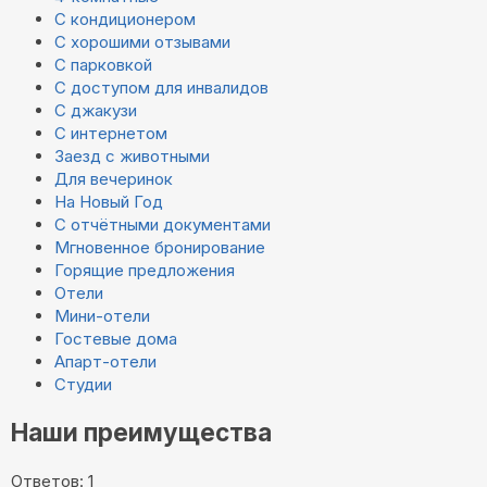
С кондиционером
С хорошими отзывами
С парковкой
С доступом для инвалидов
С джакузи
С интернетом
Заезд с животными
Для вечеринок
На Новый Год
С отчётными документами
Мгновенное бронирование
Горящие предложения
Отели
Мини-отели
Гостевые дома
Апарт-отели
Студии
Наши преимущества
Ответов: 1