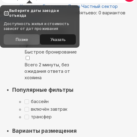
Квартиры
Гостиницы
Дома
Частный сектор
Выберите даты заезда и
Найдём, где остановиться в Жеребятьево: 0 вариантов
отъезда
Показать на карте
Доступность жилья и стоимость
зависят от дат проживания
Выбирайте лучшее
Позже
Указать
Быстрое бронирование
Всего 2 минуты, без
ожидания ответа от
хозяина
Популярные фильтры
бассейн
включён завтрак
трансфер
Варианты размещения