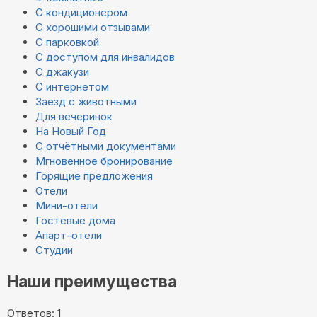
С кондиционером
С хорошими отзывами
С парковкой
С доступом для инвалидов
С джакузи
С интернетом
Заезд с животными
Для вечеринок
На Новый Год
С отчётными документами
Мгновенное бронирование
Горящие предложения
Отели
Мини-отели
Гостевые дома
Апарт-отели
Студии
Наши преимущества
Ответов: 1