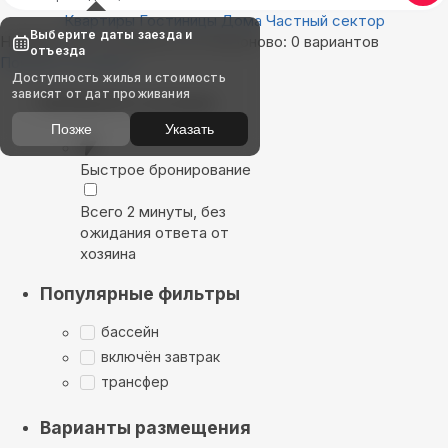
Квартиры
Гостиницы
Дома
Частный сектор
Выберите даты заезда и
Найдём, где остановиться в Вороново: 0 вариантов
отъезда
Показать на карте
Доступность жилья и стоимость
зависят от дат проживания
Выбирайте лучшее
Позже
Указать
Быстрое бронирование
Всего 2 минуты, без
ожидания ответа от
хозяина
Популярные фильтры
бассейн
включён завтрак
трансфер
Варианты размещения