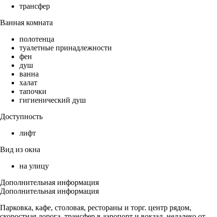
трансфер
Ванная комната
полотенца
туалетные принадлежности
фен
душ
ванна
халат
тапочки
гигиенический душ
Доступность
лифт
Вид из окна
на улицу
Дополнительная информация
Дополнительная информация
Парковка, кафе, столовая, рестораны и торг. центр рядом,
скоростная дорога, трансфер в аэропорт и вокзал, недалеко от