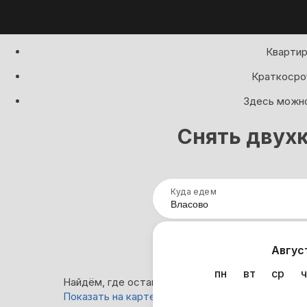
Квартир
Краткосроч
Здесь можно
Снять двух
Куда едем
Нап
Авгус
пн
вт
ср
ч
Найдём, где остановиться в Власово: 1 вариант
Показать на карте