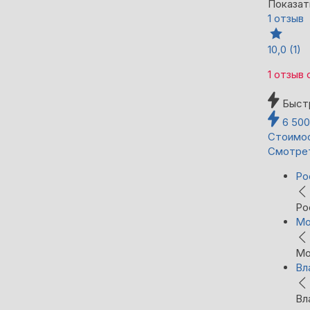
Показат
1 отзыв
10,0
(1)
1 отзыв
Быст
6 50
Стоимос
Смотре
Ро
Ро
Мо
Мо
Вл
Вл