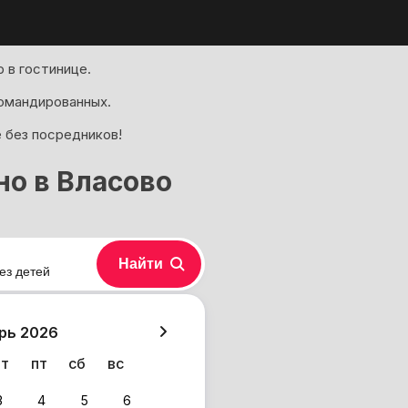
 в гостинице.
омандированных.
е без посредников!
о в Власово
Найти
ез детей
хазия
рь 2026
чт
пт
сб
вс
3
4
5
6