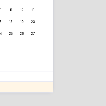
0
11
12
13
7
18
19
20
4
25
26
27
ле оценки проживания.