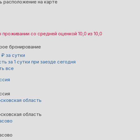
ь расположение на карте
о проживании со средней оценкой
10,0
из
10,0
рое бронирование
0
₽
за сутки
ть за 1 сутки при заезде сегодня
ть все
ссия
ссия
сковская область
сковская область
асово
асово