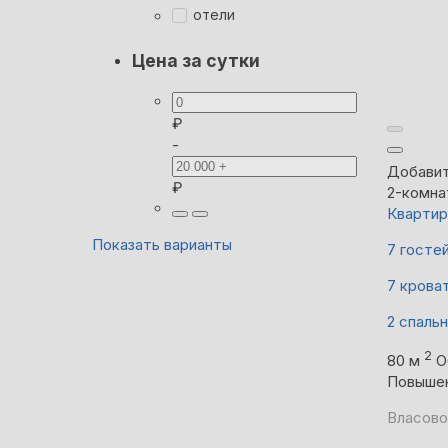
отели
Цена за сутки
₽
-
Добавит
₽
2-комна
Квартир
Показать варианты
7 госте
7 крова
2 спаль
2
80 м
О
Повыше
Власово