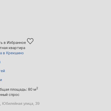
ь в Избранное
тная квартира
а в Крекшино
й
тей
ни
2
бщая площадь: 80 м
нный спрос
, Юбилейная улица, 39