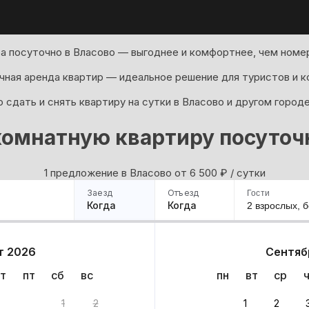
а посуточно в Власово — выгоднее и комфортнее, чем номер
ная аренда квартир — идеальное решение для туристов и к
 сдать и снять квартиру на сутки в Власово и другом город
комнатную квартиру посуточн
1 предложение в Власово oт 6 500
₽
/ сутки
Заезд
Отъезд
Гости
Когда
Когда
2 взрослых,
б
ример
Санкт-Петербург
Москва
Сочи
Минск
Казань
Дагестан
Кисловодск
Аб
т 2026
Сентяб
Квартиры
Гостиницы
Дома
Частный сектор
т
пт
сб
вс
пн
вт
ср
1
2
1
2