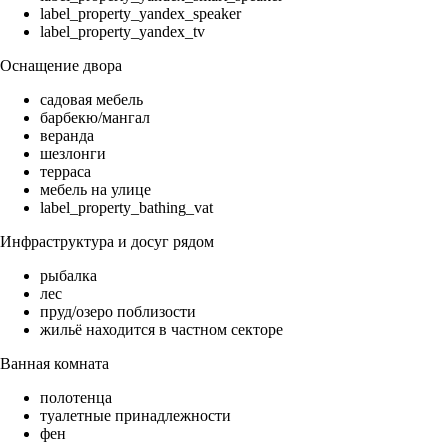
label_property_yandex_speaker
label_property_yandex_tv
Оснащение двора
садовая мебель
барбекю/мангал
веранда
шезлонги
терраса
мебель на улице
label_property_bathing_vat
Инфраструктура и досуг рядом
рыбалка
лес
пруд/озеро поблизости
жильё находится в частном секторе
Ванная комната
полотенца
туалетные принадлежности
фен