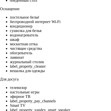
обеденный стол
Оснащение
постельное бельё
беспроводной интернет Wi-Fi
кондиционер
сушилка для белья
водонагреватель
шкаф
москитная сетка
чистящие средства
обогреватель
ламинат
журнальный столик
label_property_cleaner
вешалка для одежды
Для досуга
телевизор
настольные игры
эфирное ТВ
label_property_pay_channels
Smart TV
label_property_yandex_smart_speaker