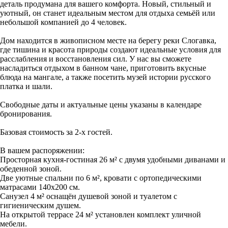
деталь продумана для вашего комфорта. Новый, стильный и
уютный, он станет идеальным местом для отдыха семьёй или
небольшой компанией до 4 человек.
Дом находится в живописном месте на берегу реки Слогавка,
где тишина и красота природы создают идеальные условия для
расслабления и восстановления сил. У нас вы сможете
насладиться отдыхом в банном чане, приготовить вкусные
блюда на мангале, а также посетить музей истории русского
платка и шали.
Cвoбoдныe даты и aктуaльные цены указаны в календаре
бpoниpoвaния.
Базовая стоимость за 2-х гостей.
В вашем распоряжении:
Просторная кухня-гостиная 26 м² с двумя удобными диванами и
обеденной зоной.
Две уютные спальни по 6 м², кровати с ортопедическими
матрасами 140х200 см.
Санузел 4 м² оснащён душевой зоной и туалетом с
гигиеническим душем.
На открытой террасе 24 м² установлен комплект уличной
мебели.